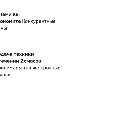
 нами вы
кономите
Конкурентные
ены
одача техники
течении 2х часов
ринимаем так же срочные
явки