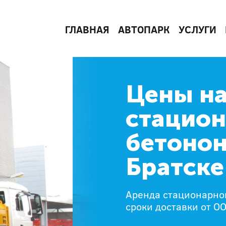
ГЛАВНАЯ
АВТОПАРК
УСЛУГИ
Цены на
стацион
бетонон
Братске
Аренда стационарног
сроки доставки от О