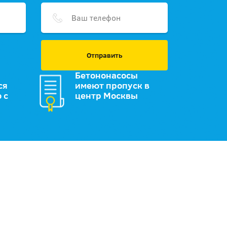
Отправить
Бетононасосы
ся
имеют пропуск в
 с
центр Москвы