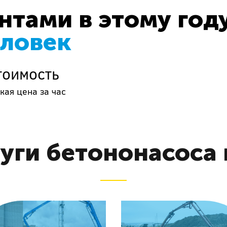
тами в этому год
еловек
тоимость
кая цена за час
уги бетононасоса 