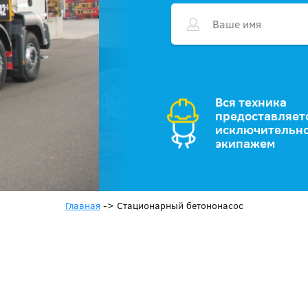
Вся техника
предоставляет
исключительно
экипажем
Главная
->
Стационарный бетононасос