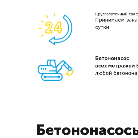
Круглосуточный гра
Принимаем зака
сутки
Бетононасос
всех метражей
любой бетонона
Бетононасосы