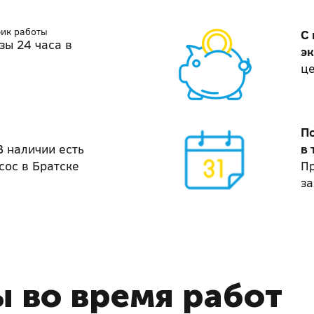
фик работы
С
зы 24 часа в
э
ц
П
В наличии есть
в 
сос в Братске
П
за
 во время работ