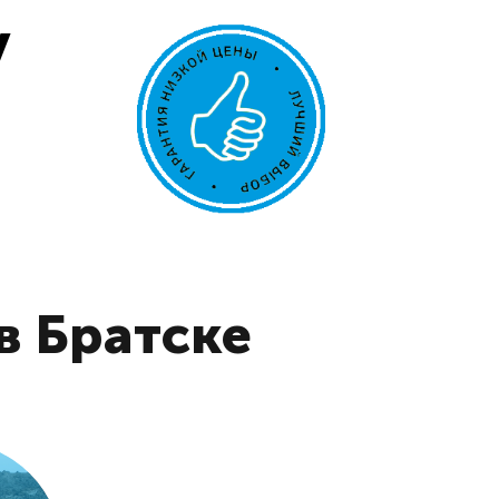
у
в Братске