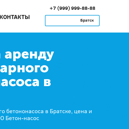
+7 (999) 999-88-88
КОНТАКТЫ
Братск
 аренду
арного
асоса в
о бетононасоса в Братске, цена и
ОО Бетон-насос